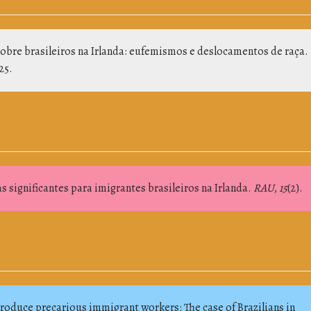
sobre brasileiros na Irlanda: eufemismos e deslocamentos de raça.
25.
as significantes para imigrantes brasileiros na Irlanda.
RAU
,
15
(2).
produce precarious immigrant workers: The case of Brazilians in