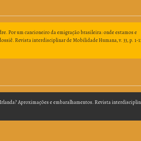
e. Por um cancioneiro da emigração brasileira: onde estamos e
ssiê. Revista interdisciplinar de Mobilidade Humana, v. 33, p. 1-1
a Irlanda? Aproximações e embaralhamentos. Revista interdisciplin