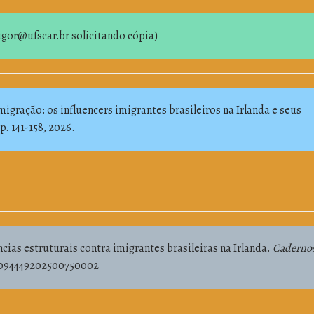
a igor@ufscar.br solicitando cópia)
igração: os influencers imigrantes brasileiros na Irlanda e seus
p. 141-158, 2026.
ncias estruturais contra imigrantes brasileiras na Irlanda.
Caderno
/18094449202500750002