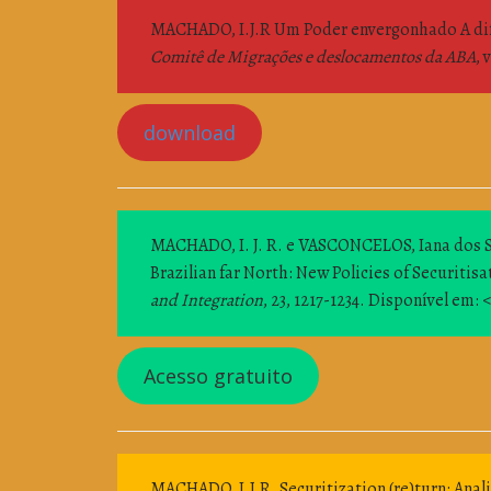
MACHADO, I.J.R Um Poder envergonhado A dif
Comitê de Migrações e deslocamentos da ABA
, 
download
MACHADO, I. J. R. e VASCONCELOS, Iana dos Sa
Brazilian far North: New Policies of Securiti
and Integration
, 23, 1217-1234. Disponível em: <
Acesso gratuito
MACHADO, I.J.R. Securitization (re)turn: Anal