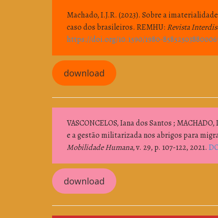
Machado, I.J.R. (2023). Sobre a imaterialidad
caso dos brasileiros. REMHU:
Revista Interdi
https://doi.org/10.1590/1980-85852503880006
download
VASCONCELOS, Iana dos Santos ; MACHADO, I
e a gestão militarizada nos abrigos para mig
Mobilidade Humana
, v. 29, p. 107-122, 2021.
DO
download