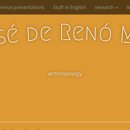
rence presentations
Stuff in English
research
l
R
e
n
e
ó
d
é
s
anthropology