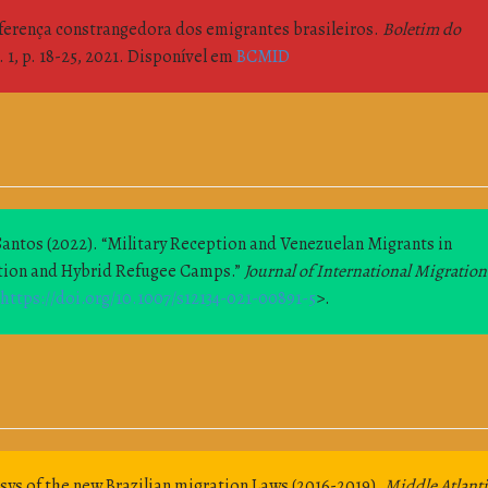
erença constrangedora dos emigrantes brasileiros.
Boletim do
v. 1, p. 18-25, 2021. Disponível em
BCMID
ntos (2022). “Military Reception and Venezuelan Migrants in
sation and Hybrid Refugee Camps.”
Journal of International Migration
https://doi.org/10.1007/s12134-021-00891-5
>.
isys of the new Brazilian migration Laws (2016-2019).
Middle Atlant