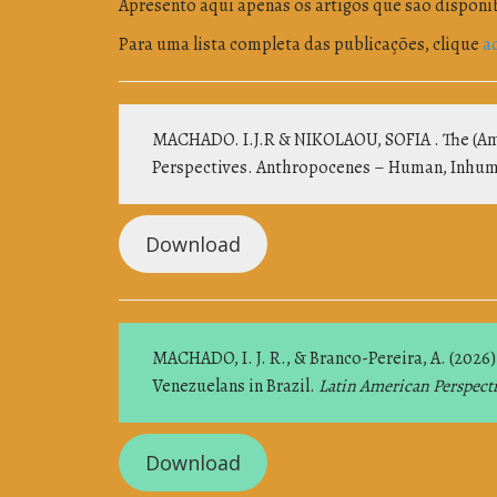
Apresento aqui apenas os artigos que são disponib
Para uma lista completa das publicações, clique
a
MACHADO. I.J.R & NIKOLAOU, SOFIA . The (Amb
Perspectives. Anthropocenes – Human, Inhuman
Download
MACHADO, I. J. R., & Branco-Pereira, A. (2026)
Venezuelans in Brazil.
Latin American Perspect
Download