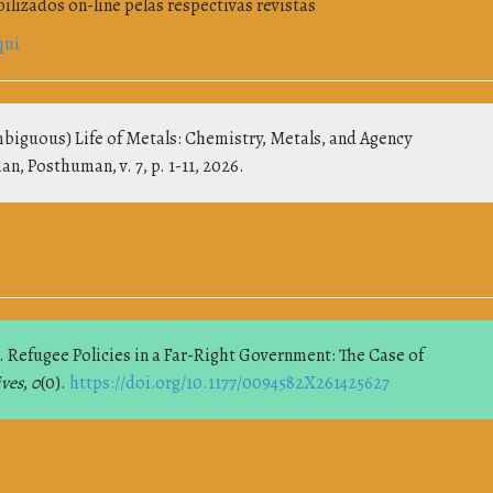
ilizados on-line pelas respectivas revistas
qui
iguous) Life of Metals: Chemistry, Metals, and Agency
, Posthuman, v. 7, p. 1-11, 2026.
. Refugee Policies in a Far-Right Government: The Case of
ives
,
0
(0).
https://doi.org/10.1177/0094582X261425627