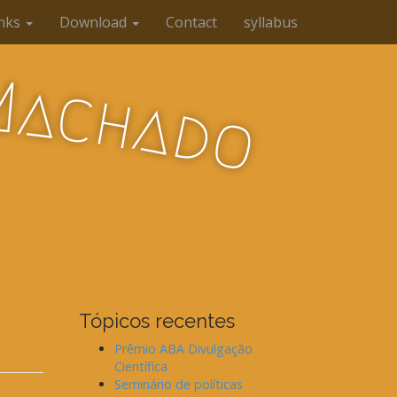
inks
Download
Contact
syllabus
M
a
c
h
a
d
o
Tópicos recentes
Prêmio ABA Divulgação
Científica
Seminário de políticas