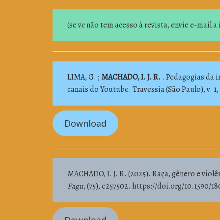
(se vc não tem acesso à revista, envie e-mail 
LIMA, G. ;
MACHADO, I. J. R.
. Pedagogias da im
canais do Youtube. Travessia (São Paulo), v. 1, 
Download
MACHADO, I. J. R. (2025). Raça, gênero e violê
Pagu
, (75), e257502. https://doi.org/10.1590