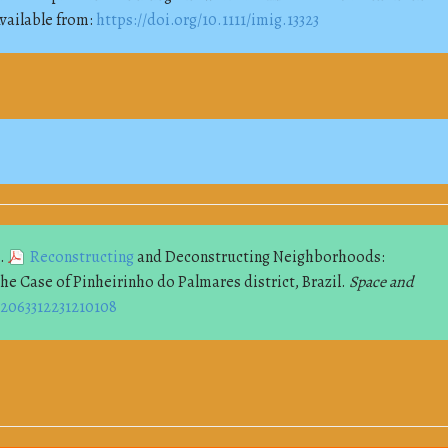
 Available from:
https://doi.org/10.1111/imig.13323
).
Reconstructing
and Deconstructing Neighborhoods:
the Case of Pinheirinho do Palmares district, Brazil.
Space and
/12063312231210108