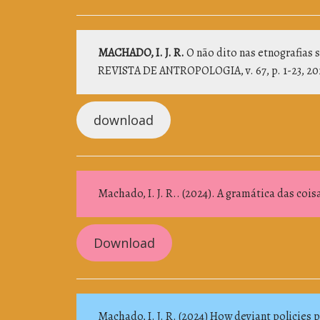
MACHADO, I. J. R.
O não dito nas etnografias 
REVISTA DE ANTROPOLOGIA, v. 67, p. 1-23, 20
download
Machado, I. J. R.. (2024). A gramática das cois
Download
Machado, I. J. R. (2024) How deviant policies 