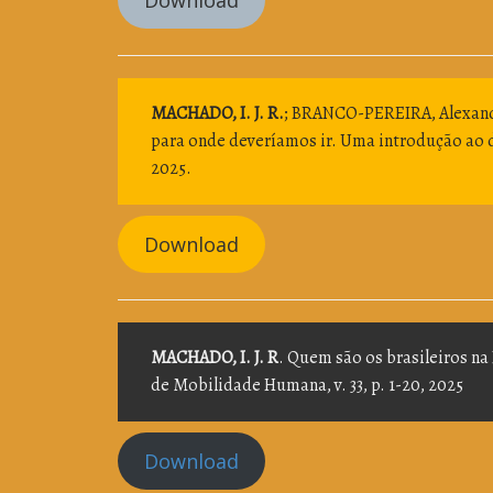
Download
MACHADO, I. J. R.
; BRANCO-PEREIRA, Alexandr
para onde deveríamos ir. Uma introdução ao do
2025.
Download
MACHADO, I. J. R
. Quem são os brasileiros n
de Mobilidade Humana, v. 33, p. 1-20, 2025
Download